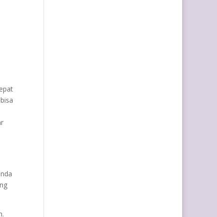
tepat
bisa
ar
n
anda
ang
h.