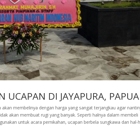
 UCAPAN DI JAYAPURA, PAPUA
 akan membelinya dengan harga yang sangat terjangkau agar nantin
i tidak akan membuat rugi yang banyak. Seperti halnya dalam membeli
gunakan untuk acara pernikahan, ucapan berbela sungkawa dan hal-h