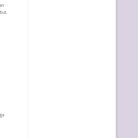
an
but.
nga