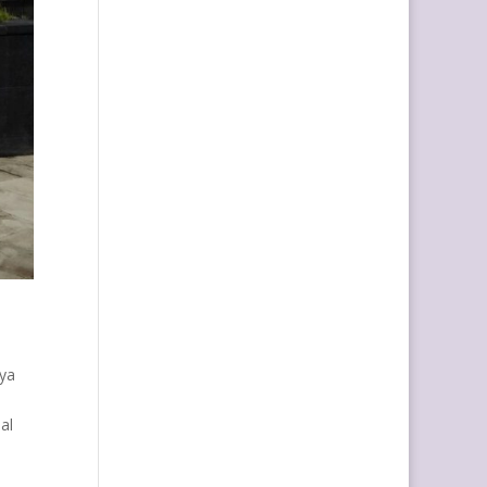
ya
al